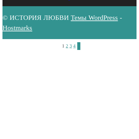
© ИСТОРИЯ ЛЮБВИ
Темы WordPress
-
Hostmarks
1
2
3
4