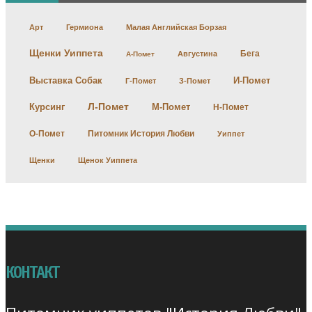
Арт
Гермиона
Малая Английская Борзая
Щенки Уиппета
Бега
Августина
А-Помет
Выставка Собак
И-Помет
Г-Помет
З-Помет
Л-Помет
Курсинг
М-Помет
Н-Помет
О-Помет
Питомник История Любви
Уиппет
Щенки
Щенок Уиппета
КОНТАКТ