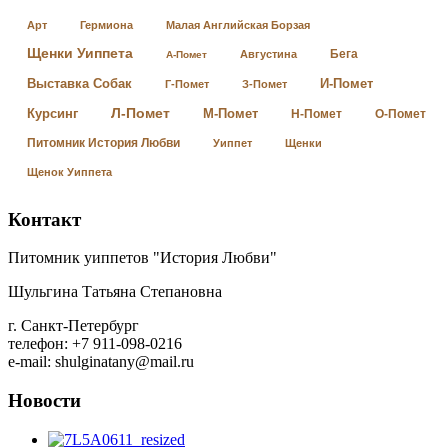
Арт
Гермиона
Малая Английская Борзая
Щенки Уиппета
Бега
Августина
А-Помет
Выставка Собак
И-Помет
Г-Помет
З-Помет
Л-Помет
Курсинг
М-Помет
Н-Помет
О-Помет
Питомник История Любви
Уиппет
Щенки
Щенок Уиппета
Контакт
Питомник уиппетов "История Любви"
Шульгина Татьяна Степановна
г. Санкт-Петербург
телефон: +7 911-098-0216
e-mail: shulginatany@mail.ru
Новости