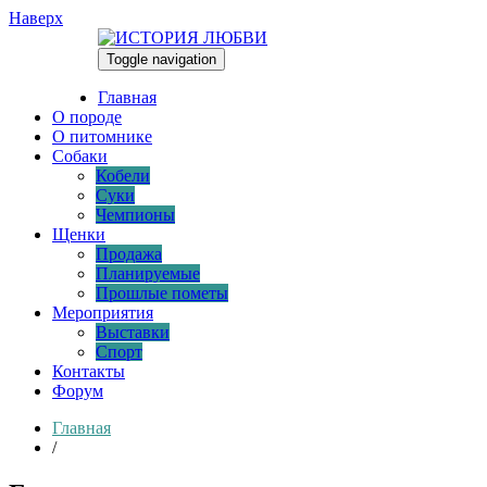
Наверх
Toggle navigation
09.08.2026
Главная
О породе
О питомнике
Собаки
Кобели
Суки
Чемпионы
Щенки
Продажа
Планируемые
Прошлые пометы
Мероприятия
Выставки
Спорт
Контакты
Форум
Главная
/