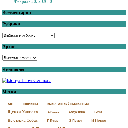
Февраль 20, 2026
,
0
Комментарии
Рубрики
Архив
Чемпионы
Метки
Арт
Гермиона
Малая Английская Борзая
Щенки Уиппета
Бега
Августина
А-Помет
Выставка Собак
И-Помет
Г-Помет
З-Помет