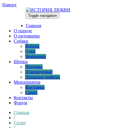
Наверх
Toggle navigation
10.08.2026
Главная
О породе
О питомнике
Собаки
Кобели
Суки
Чемпионы
Щенки
Продажа
Планируемые
Прошлые пометы
Мероприятия
Выставки
Спорт
Контакты
Форум
Главная
/
Спорт
/