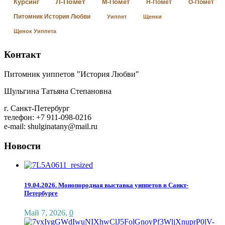
Л-Помет
Курсинг
М-Помет
Н-Помет
О-Помет
Питомник История Любви
Уиппет
Щенки
Щенок Уиппета
Контакт
Питомник уиппетов "История Любви"
Шульгина Татьяна Степановна
г. Санкт-Петербург
телефон: +7 911-098-0216
e-mail: shulginatany@mail.ru
Новости
19.04.2026. Монопородная выставка уиппетов в Санкт-
Петербурге
Май 7, 2026
,
0