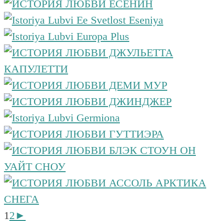
1
2
►