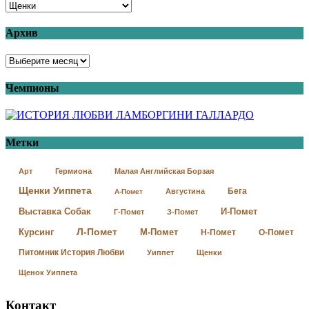
Архив
Чемпионы
Метки
Арт
Гермиона
Малая Английская Борзая
Щенки Уиппета
Бега
Августина
А-Помет
Выставка Собак
И-Помет
Г-Помет
З-Помет
Л-Помет
Курсинг
М-Помет
Н-Помет
О-Помет
Питомник История Любви
Уиппет
Щенки
Щенок Уиппета
Контакт