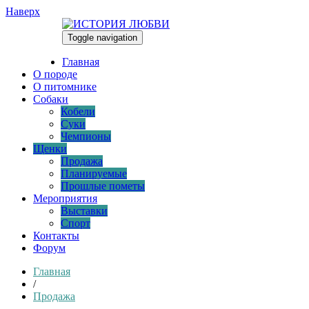
Наверх
Toggle navigation
06.08.2026
Главная
О породе
О питомнике
Собаки
Кобели
Суки
Чемпионы
Щенки
Продажа
Планируемые
Прошлые пометы
Мероприятия
Выставки
Спорт
Контакты
Форум
Главная
/
Продажа