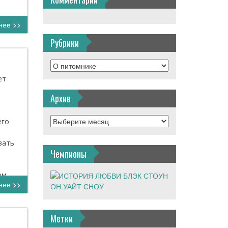
нее >>
Рубрики
ет
Архив
о
его
вать
Чемпионы
ом….
нее >>
Метки