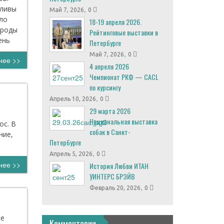
тливы
,
Май 7, 2026
0
ло
18-19 апреля 2026.
ороды
Рейтинговые выставки в
ень
Петербурге
,
Май 7, 2026
0
нее >>
4 апреля 2026
Чемпионат РКФ — CACL
по курсингу
,
Апрель 10, 2026
0
29 марта 2026
Национальная выставка
ос. В
собак в Санкт-
ние,
Петербурге
,
Апрель 5, 2026
0
нее >>
История Любви ИТАН
УИНТЕРС БРЭЙВ
,
Февраль 20, 2026
0
ке
Комментарии