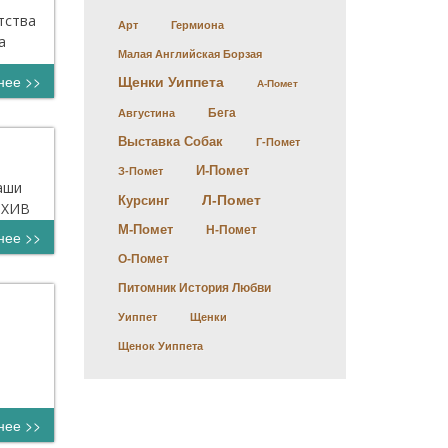
тства
Арт
Гермиона
а
Малая Английская Борзая
нее >>
Щенки Уиппета
А-Помет
Бега
Августина
Выставка Собак
Г-Помет
И-Помет
З-Помет
аши
Л-Помет
Курсинг
РХИВ
М-Помет
Н-Помет
нее >>
О-Помет
Питомник История Любви
Уиппет
Щенки
Щенок Уиппета
нее >>