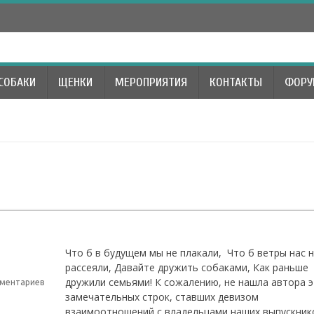
СОБАКИ
ЩЕНКИ
МЕРОПРИЯТИЯ
КОНТАКТЫ
ФОР
Что б в будущем мы не плакали, Что б ветры нас 
рассеяли, Давайте дружить собаками, Как раньше
дружили семьями! К сожалению, не нашла автора э
мментариев
замечательных строк, ставших девизом
взаимоотношений с владельцами наших выпускник