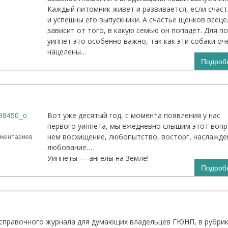
Каждый питомник живет и развивается, если счас
и успешны его выпускники. А счастье щенков всеце
зависит от того, в какую семью он попадет. Для п
уиппет это особенно важно, так как эти собаки оч
нацелены…
Подроб
Вот уже десятый год, с момента появления у нас
первого уиппета, мы ежедневно слышим этот вопр
нем восхищение, любопытство, восторг, наслажде
мментариев
любование…
Уиппеты — ангелы на Земле!
Подроб
-справочного журнала для думающих владельцев ГЮНП, в рубри