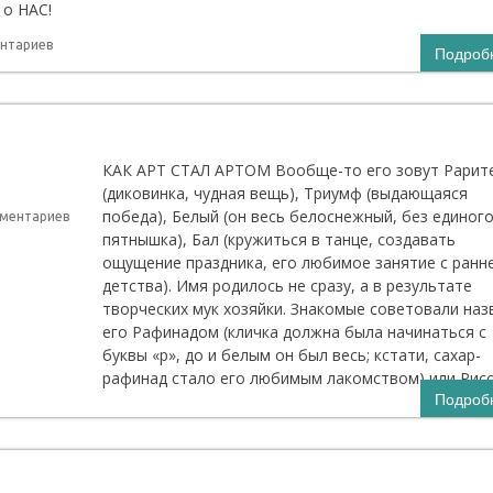
 о НАС!
нтариев
Подроб
КАК АРТ СТАЛ АРТОМ Вообще-то его зовут Рарит
(диковинка, чудная вещь), Триумф (выдающаяся
победа), Белый (он весь белоснежный, без единог
мментариев
пятнышка), Бал (кружиться в танце, создавать
ощущение праздника, его любимое занятие с ранн
детства). Имя родилось не сразу, а в результате
творческих мук хозяйки. Знакомые советовали наз
его Рафинадом (кличка должна была начинаться с
буквы «р», до и белым он был весь; кстати, сахар-
рафинад стало его любимым лакомством) или Рис
Подроб