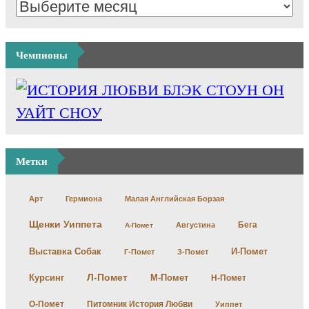
Чемпионы
Метки
Арт
Гермиона
Малая Английская Борзая
Щенки Уиппета
Бега
Августина
А-Помет
Выставка Собак
И-Помет
Г-Помет
З-Помет
Л-Помет
Курсинг
М-Помет
Н-Помет
О-Помет
Питомник История Любви
Уиппет