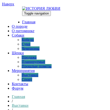
Наверх
Toggle navigation
08.08.2026
Главная
О породе
О питомнике
Собаки
Кобели
Суки
Чемпионы
Щенки
Продажа
Планируемые
Прошлые пометы
Мероприятия
Выставки
Спорт
Контакты
Форум
Главная
/
Выставки
/