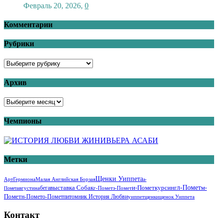
Февраль 20, 2026
,
0
Комментарии
Рубрики
Архив
Чемпионы
Метки
Щенки Уиппета
Арт
Гермиона
Малая Английская Борзая
А-
И-Помет
Курсинг
Л-Помет
М-
Бега
Выставка Собак
Августина
Г-Помет
З-Помет
Помет
Помет
Н-Помет
О-Помет
Питомник История Любви
Уиппет
Щенки
Щенок Уиппета
Контакт